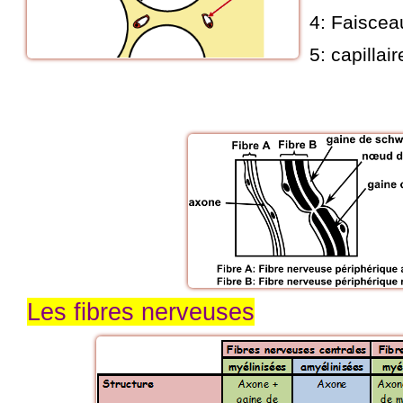
4: Faisceau
5: capillai
Les fibres nerveuses