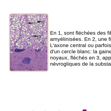
En 1, sont fléchées des f
amyélinisées. En 2, une f
L'axone central ou parfoi
d'un cercle blanc: la gain
noyaux, fléchés en 3, app
névrogliques de la subst