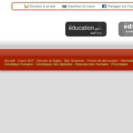
Envoyer à un ami
Imprimez ce cours
Partagez sur Fa
Accueil
-
Cours SVT
-
Devoirs et Sujets
-
Bac Sciences
-
Forum de discussion
-
Informat
Génétique Humaine
-
Génétiques des diploïdes
-
Reproduction Humaine
-
Procréation