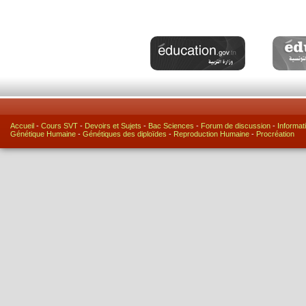
Accueil
-
Cours SVT
-
Devoirs et Sujets
-
Bac Sciences
-
Forum de discussion
-
Informat
Génétique Humaine
-
Génétiques des diploïdes
-
Reproduction Humaine
-
Procréation