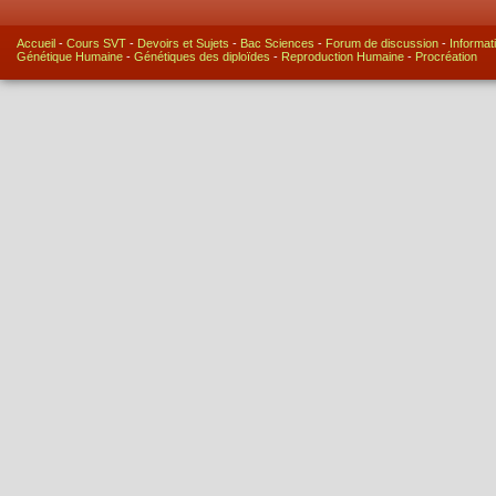
Accueil
-
Cours SVT
-
Devoirs et Sujets
-
Bac Sciences
-
Forum de discussion
-
Informat
Génétique Humaine
-
Génétiques des diploïdes
-
Reproduction Humaine
-
Procréation