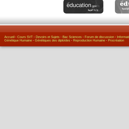
Accueil
-
Cours SVT
-
Devoirs et Sujets
-
Bac Sciences
-
Forum de discussion
-
Informat
Génétique Humaine
-
Génétiques des diploïdes
-
Reproduction Humaine
-
Procréation