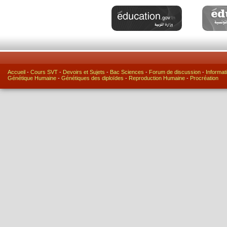
Accueil
-
Cours SVT
-
Devoirs et Sujets
-
Bac Sciences
-
Forum de discussion
-
Informat
Génétique Humaine
-
Génétiques des diploïdes
-
Reproduction Humaine
-
Procréation