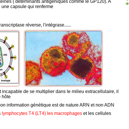
otéines ( déteminants antigéniques comme le GP120). A
ve une capsule qui renferme
anscriptase réverse, l'intégrase......
t incapable de se multiplier dans le milieu extracellulaire, il
e hôte
on information génétique est de nature ARN et non ADN
s
lymphocytes T4 (LT4) les macrophages
et les cellules