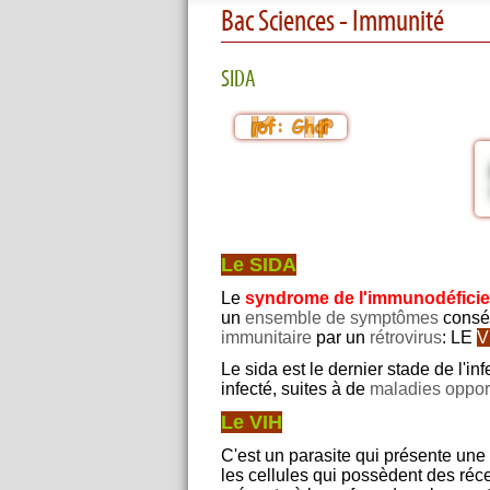
Bac Sciences - Immunité
SIDA
Le SIDA
Le
syndrome de l'immunodéfici
un
ensemble de symptômes
conséc
immunitaire
par un
rétrovirus
: LE
V
Le sida est le dernier stade de l'inf
infecté, suites à de
maladies oppor
Le VIH
C'est un parasite qui présente une
les cellules qui possèdent des réc