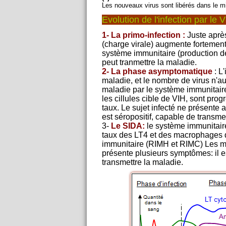
Les nouveaux virus sont libérés dans le mi
Evolution de l'infection par le 
1- La primo-infection :
Juste après
(charge virale) augmente fortement
système immunitaire (production des 
peut tranmettre la maladie.
2- La phase asymptomatique
: L
maladie, et le nombre de virus n'a
maladie par le système immunitair
les cillules cible de VIH, sont prog
taux. Le sujet infecté ne présente
est séropositif, capable de transme
3-
Le SIDA:
le système immunitaire
taux des LT4 et des macrophages de
immunitaire (RIMH et RIMC) Les mal
présente plusieurs symptômes: il e
transmettre la maladie.