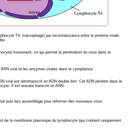
lymphocyte T4, macrophage) par reconnaissance entre la protéine virale
ible
cyte) fusionnent, ce qui permet la pénétration du virus dans le
l'ARN viral et les enzymes virales dans le cytoplamse
ARN viral est rétrotranscrit en ADN double brin. Cet ADN pénètre dans le
cyte. Il est ensuite transcrit en ARN.
iral puis leur assemblage pour reformer des nouveaux virus.
nt de la membrane plasmique du lymphocyte (qui contient uniquement