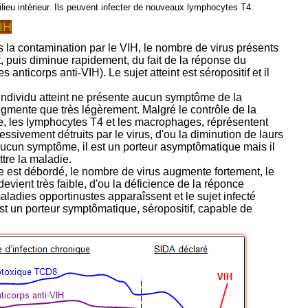
lieu intérieur. Ils peuvent infecter de nouveaux lymphocytes T4.
VIH
 la contamination par le VIH, le nombre de virus présents
, puis diminue rapidement, du fait de la réponse du
anticorps anti-VIH). Le sujet atteint est séropositif et il
'individu atteint ne présente aucun symptôme de la
ugmente que très légèrement. Malgré le contrôle de la
e, les lymphocytes T4 et les macrophages, réprésentent
ressivement détruits par le virus, d'ou la diminution de laurs
 aucun symptôme, il est un porteur asymptômatique mais il
ttre la maladie.
 est débordé, le nombre de virus augmente fortement, le
vient très faible, d'ou la déficience de la réponce
adies opportinustes apparaîssent et le sujet infecté
st un porteur symptômatique, séropositif, capable de