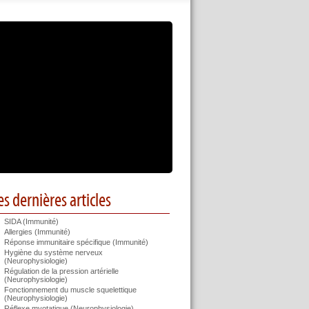
es dernières articles
SIDA (Immunité)
Allergies (Immunité)
Réponse immunitaire spécifique (Immunité)
Hygiène du système nerveux
(Neurophysiologie)
Régulation de la pression artérielle
(Neurophysiologie)
Fonctionnement du muscle squelettique
(Neurophysiologie)
Réflexe myotatique (Neurophysiologie)