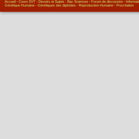
Accueil
-
Cours SVT
-
Devoirs et Sujets
-
Bac Sciences
-
Forum de discussion
-
Informat
Génétique Humaine
-
Génétiques des diploïdes
-
Reproduction Humaine
-
Procréation