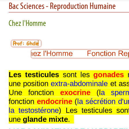
Bac Sciences - Reproduction Humaine
Chez l'Homme
Les testicules
sont les
gonades
m
une position
extra-abdominale
et ass
Une fonction
exocrine
(l
a sper
fonction
endocrine
(
la sécrétion d'
la testostérone
) Les testicules so
une
glande mixte
.