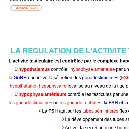
LA REGULATION DE L'ACTIVITE
L'activité testiculaire est contrôlée par le complexe 
→ 
L'hypothalamus
 contrôle l
'hypophyse antérieure
 par u
la 
GnRH 
qui active la sécrétion des 
gonadostimulines
 (
FSH
 hypothalamo- hypophysaire 
localisé au niveau de la tige pi
→ 
L'hypophyse antérieure
 contrôle les testicules par u
les 
gonadostimulines
 ou les 
gonadotrophines
:
 la FSH et l
                          ♦
 La
 FSH
 agit sur les 
tubes séminifères
 (les
                                              ◊ 
L
e développement des tubes s
                                              ◊
 Activer la sécrétion d'une horm