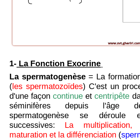
1-
La Fonction Exocrine
La spermatogenèse
= La fo
rmatio
(
les spermatozoïdes
) C'est un proc
d'une façon
continue
et
centripête
da
séminifères depuis l'âge 
spermatogenèse se déroule 
successives:
La multiplication, l
maturation et la différenciation
(
sper